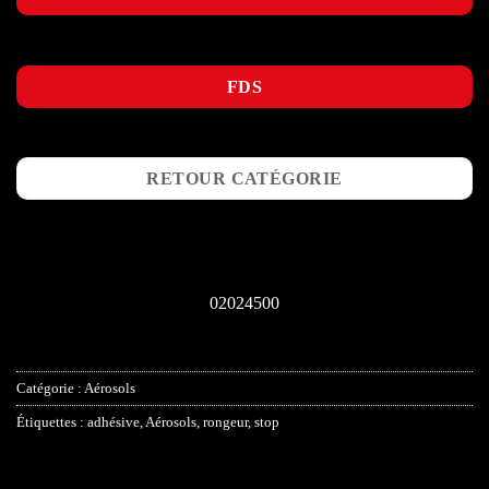
FDS
RETOUR CATÉGORIE
02024500
Catégorie :
Aérosols
Étiquettes :
adhésive
,
Aérosols
,
rongeur
,
stop