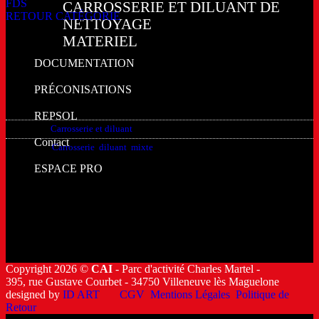
FDS
CARROSSERIE ET DILUANT DE
RETOUR CATÉGORIE
NETTOYAGE
MATERIEL
12034005
DOCUMENTATION
PRÉCONISATIONS
12034020
REPSOL
Catégorie :
Carrosserie et diluant
Contact
Étiquettes :
Carrosserie
,
diluant
,
mixte
ESPACE PRO
Copyright 2026 ©
CAI
- Parc d'activité Charles Martel -
395, rue Gustave Courbet - 34750 Villeneuve lès Maguelone
designed by
ID ART
CGV
Mentions Légales
Politique de
Retour