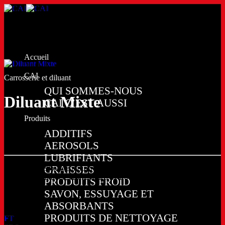
Passer
au
contenu
Accueil
CAI
Carrosserie et diluant
QUI SOMMES-NOUS
Diluant Mixte
CAI C’EST AUSSI
Produits
ADDITIFS
AEROSOLS
LUBRIFIANTS
Produit de nettoyage industriel formulé à partir d’un mélange de
GRAISSES
solvants techniques, aromatiques hydrocarbures régénérés et exempt
PRODUITS FROID
de produit chloré.
SAVON, ESSUYAGE ET
ABSORBANTS
PRODUITS DE NETTOYAGE
FT